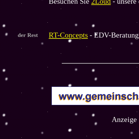
Besuchen Sie
2Loud
- unsere
RT-Concepts
- EDV-Beratung 
der Rest
Anzeige