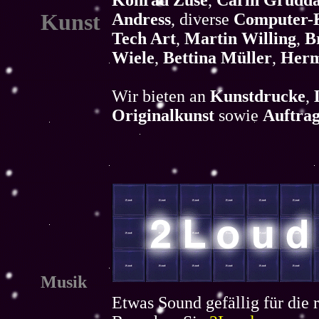
Kunst
Andress
, diverse
Computer-K
Tech Art
,
Martin Willing
,
B
Wiele
,
Bettina Müller
,
Herm
Wir bieten an
Kunstdrucke
,
Originalkunst
sowie
Auftrag
Musik
Etwas Sound gefällig für die 